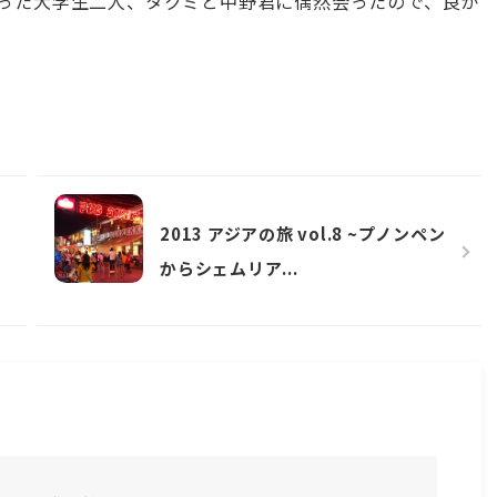
合った大学生二人、タクミと中野君に偶然会ったので、良か
2013 アジアの旅 vol.8 ~プノンペン
からシェムリア...