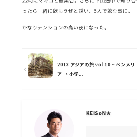
22時にマキコと最集合。さらに下山途中で知り
ったら一緒に飲もうぜと誘い、5人で飲む事に。
かなりテンションの高い夜になった。
2013 アジアの旅 vol.10 ~ ベンメリ
ア → 小学...
KEiSoN★