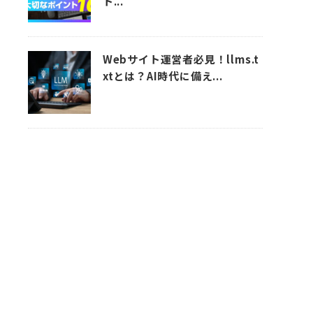
ト...
Webサイト運営者必見！llms.t
xtとは？AI時代に備え...