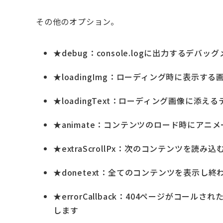
その他のオプション。
★
debug：console.logに出力するデ
★
loadingImg：ローディング時に表示す
★
loadingText：ローディング画像に添
★
animate：コンテンツのロード時にアニ
★
extraScrollPx：次のコンテンツを
★
donetext：全てのコンテンツを表示し
★
errorCallback：404ページがコ
します