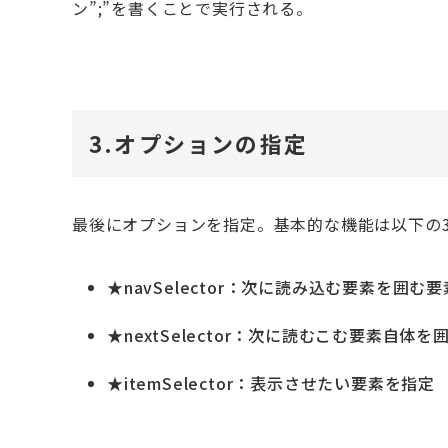
ン”;”を書くことで実行される。
3.オプションの指定
最後にオプションを指定。基本的な機能は以下の
★
navSelector：次に読み込む要素を囲む
★
nextSelector：次に読むこむ要素自体
★
itemSelector：表示させたい要素を指定