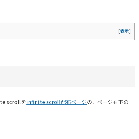
[
表示
]
te scrollを
infinite scroll配布ページ
の、ページ右下の