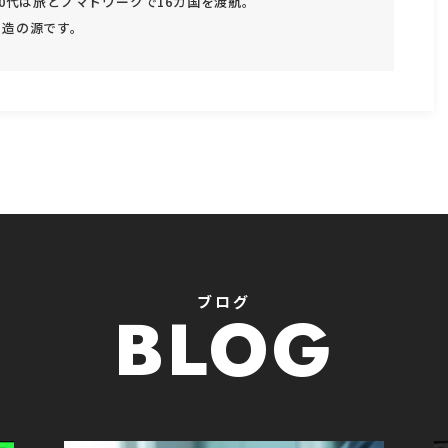
30代は旅とノマドワークで16カ国を渡航。
創造の源です。
ブログ
BLOG