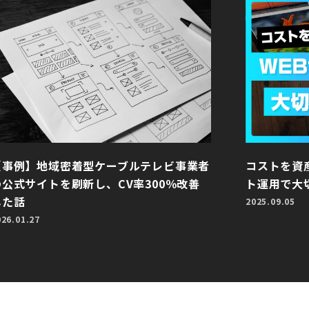
【事例】地域密着型ケーブルテレビ事業者
コストを資
の公式サイトを刷新し、CV率300％改善
ト運用で大
した話
2025.09.05
026.01.27