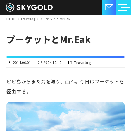
HOME
>
Travelog
>
プーケットとMr.Eak
プーケットとMr.Eak
2014.06.01
2024.12.12
Travelog
ピピ島からまた海を渡り、西へ。今日はプーケットを
経由する。