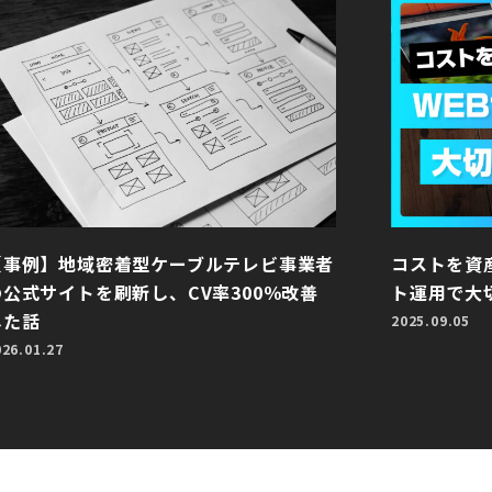
【事例】地域密着型ケーブルテレビ事業者
コストを資
の公式サイトを刷新し、CV率300％改善
ト運用で大
した話
2025.09.05
026.01.27