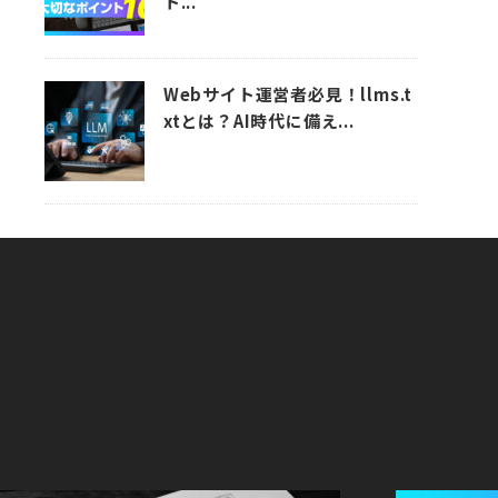
ト...
Webサイト運営者必見！llms.t
xtとは？AI時代に備え...