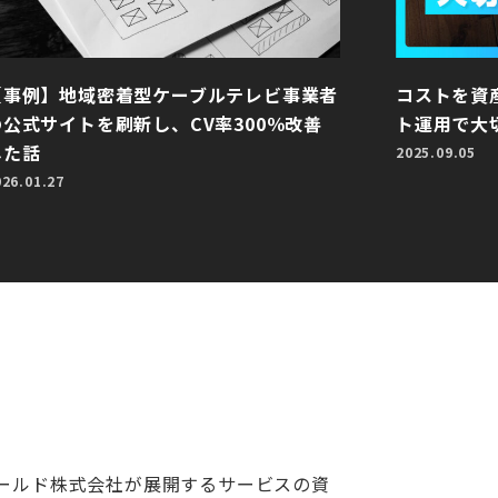
【事例】地域密着型ケーブルテレビ事業者
コストを資
の公式サイトを刷新し、CV率300％改善
ト運用で大
した話
2025.09.05
026.01.27
D
ールド株式会社が展開するサービスの資